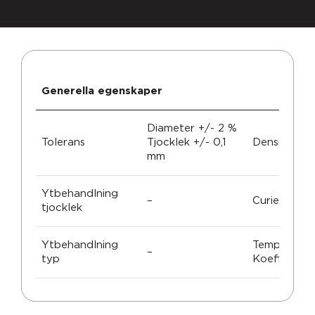
Generella egenskaper
Diameter +/- 2 %
Tolerans
Tjocklek +/- 0,1
Densitet
mm
Ytbehandlning
–
Curie tempe
tjocklek
Ytbehandlning
Temperatur
–
typ
Koefficient 