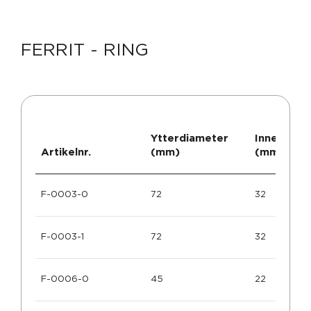
FERRIT - RING
Ytterdiameter
Innerdiam
Artikelnr.
(mm)
(mm)
F-0003-0
72
32
F-0003-1
72
32
F-0006-0
45
22