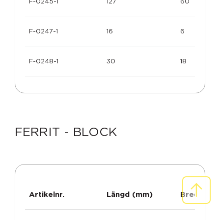
F-0245-1
127
60
F-0247-1
16
6
F-0248-1
30
18
FERRIT - BLOCK
S
r
o
l
l
t
t
c
o
o
Artikelnr.
Längd (mm)
Bredd (m