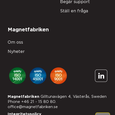
Begär support
Ställ en fråga
Magnetfabriken
Om oss
Nyheter
Prenumerera på
Magnetfabriken
Gilltunavägen 4, Västerås, Sweden
Phone +46 21 - 15 80 80.
uppdateringar från
office@magnetfabriken.se
Integritetspolicy