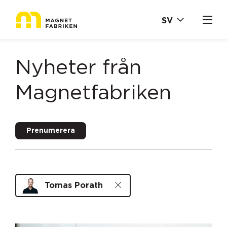
SV
Nyheter från
Magnetfabriken
Prenumerera
Tomas Porath